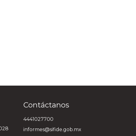
Contáctanos
4441027700
3028
informes@sifide.gob.mx